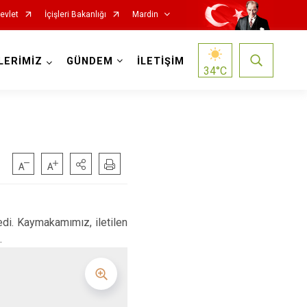
evlet
İçişleri Bakanlığı
Mardin
LERİMİZ
GÜNDEM
İLETİŞİM
34
°C
edi. Kaymakamımız, iletilen
Nusaybin
.
Ömerli
Savur