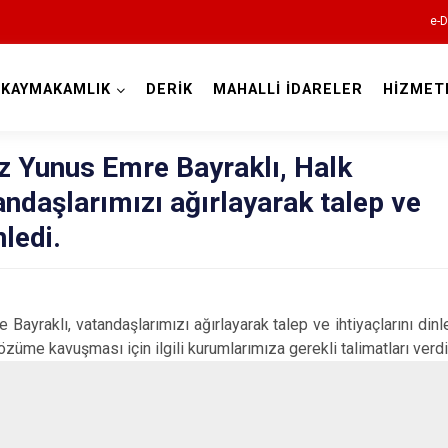
e-D
KAYMAKAMLIK
DERİK
MAHALLİ İDARELER
HİZMET
Mardin
Yunus Emre Bayraklı, Halk
ndaşlarımızı ağırlayarak talep ve
nledi.
yraklı, vatandaşlarımızı ağırlayarak talep ve ihtiyaçlarını dinl
Dargeçit
çözüme kavuşması için ilgili kurumlarımıza gerekli talimatları verdi
Derik
Kızıltepe