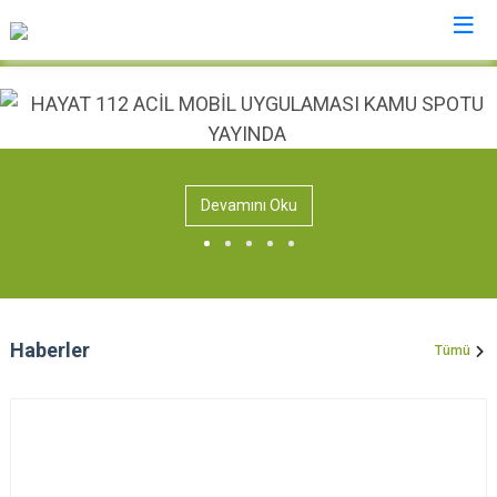
Mardin
Dargeçit
Nusaybin
Devamını Oku
Derik
Ömerli
Kızıltepe
Savur
Mazıdağı
Yeşilli
Midyat
Artuklu
Haberler
Tümü